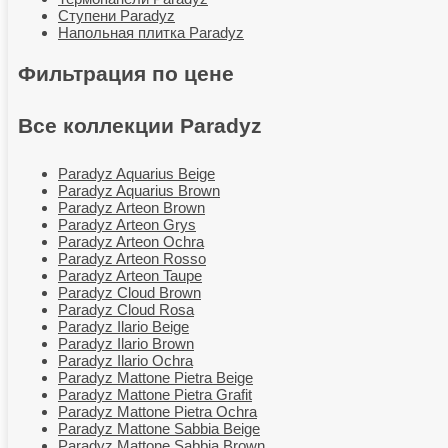
Ступени Paradyz
Напольная плитка Paradyz
Фильтрация по цене
Все коллекции Paradyz
Paradyz Aquarius Beige
Paradyz Aquarius Brown
Paradyz Arteon Brown
Paradyz Arteon Grys
Paradyz Arteon Ochra
Paradyz Arteon Rosso
Paradyz Arteon Taupe
Paradyz Cloud Brown
Paradyz Cloud Rosa
Paradyz Ilario Beige
Paradyz Ilario Brown
Paradyz Ilario Ochra
Paradyz Mattone Pietra Beige
Paradyz Mattone Pietra Grafit
Paradyz Mattone Pietra Ochra
Paradyz Mattone Sabbia Beige
Paradyz Mattone Sabbia Brown