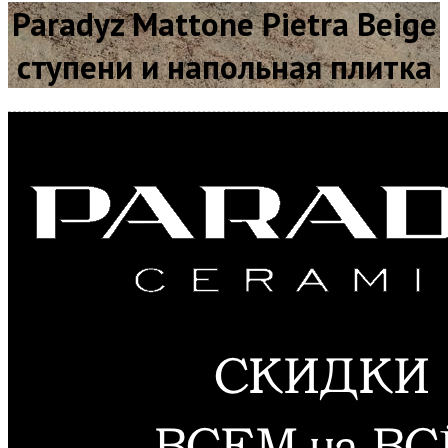
Paradyz Mattone Pietra Beige
ступени и напольная плитка