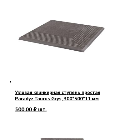
Угловая клинкерная ступень простая
Paradyz Taurus Grys, 300*300*11 мм
500.00
₽
шт.