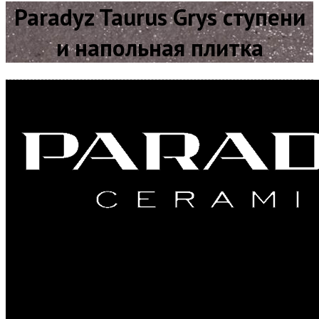
Paradyz Taurus Grys ступени
и напольная плитка