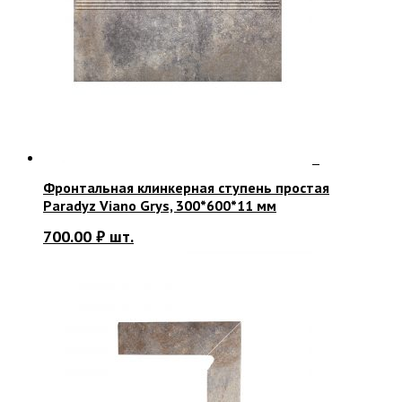
Фронтальная клинкерная ступень простая
Paradyz Viano Grys, 300*600*11 мм
700.00
₽
шт.