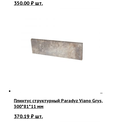
350.00
₽
шт.
Плинтус структурный Paradyz Viano Grys,
300*81*11 мм
370.19
₽
шт.