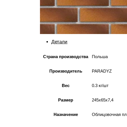
Детали
Страна производства
Польша
Производитель
PARADYZ
Вес
0.3 кг/шт
Размер
245x65x7,4
Назначение
Облицовочная пли