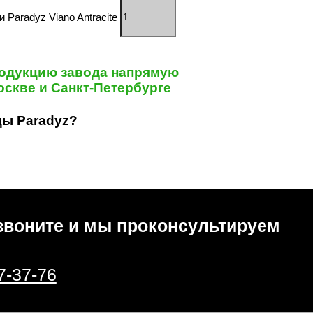
Paradyz Viano Antracite
одукцию завода напрямую
скве и Санкт-Петербурге
цы Paradyz?
звоните и мы проконсультируем
7-37-76