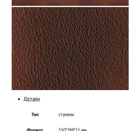
Детали
Тип
ступени
Формат
330*299*11 мм