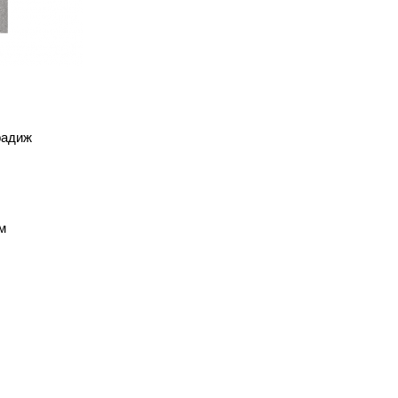
радиж
м